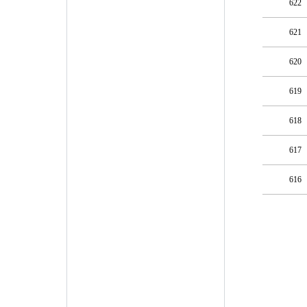
622
621
620
619
618
617
616