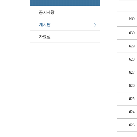
NO
630
629
628
627
626
625
624
623