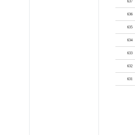
637
636
635
634
633
632
631