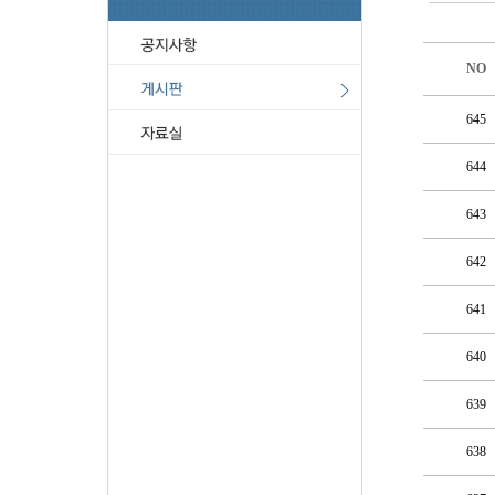
NO
645
644
643
642
641
640
639
638