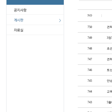
NO
750
견학
749
3정
748
초관
747
견
746
토션
745
안녕
744
교육
743
5월