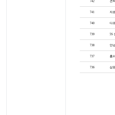
742
견학
741
자
740
다큐
739
5S
738
안녕
737
홈피
736
삼원