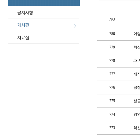
NO
780
이렇
779
혁신
778
5S
777
재작
776
공장
775
성공
774
경영
773
혁신