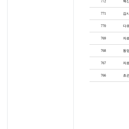
772
혁
771
감사
770
다큐
769
자료
768
동영
767
자
766
초관