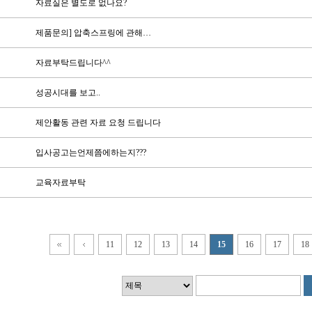
자료실은 별도로 없나요?
제품문의] 압축스프링에 관해…
자료부탁드립니다^^
성공시대를 보고..
제안활동 관련 자료 요청 드립니다
입사공고는언제쯤에하는지???
교육자료부탁
11
12
13
14
15
16
17
18