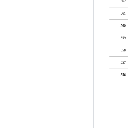
562
561
560
559
558
557
556