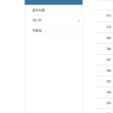
NO
570
569
568
567
566
565
564
563