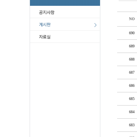
NO
690
689
688
687
686
685
684
683