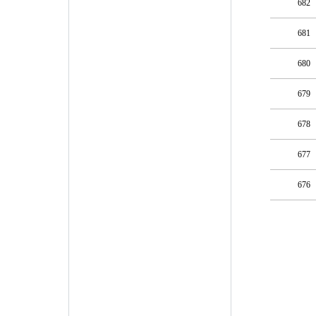
682
681
680
679
678
677
676