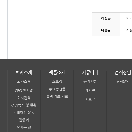
제2
이전글
지
다음글