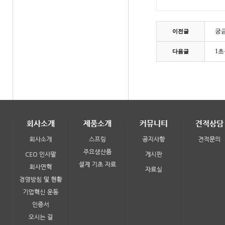
궁금
이전글
1초
다음글