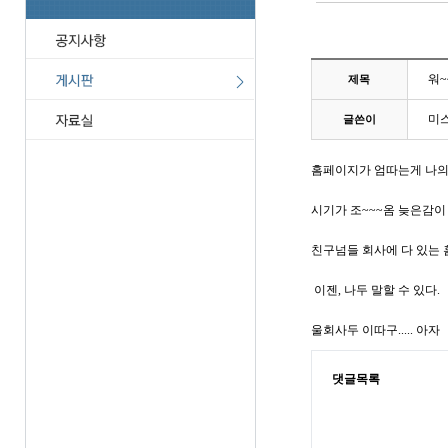
워~
제목
미
글쓴이
홈페이지가 엄따는게 나의 
시기가 조~~~옴 늦은감이
친구넘들 회사에 다 있는 홈
이젠, 나두 말할 수 있다.
울회사두 이따구..... 아자
댓글목록