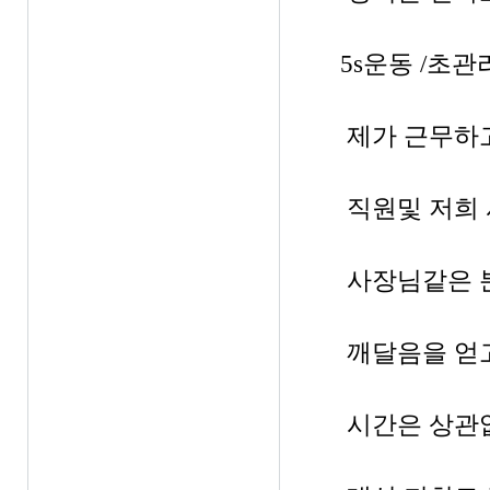
5s운동 /초
제가 근무하
직원및 저희
사장님같은 
깨달음을 얻
시간은 상관