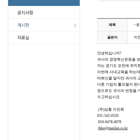
<초
제목
이
글쓴이
안녕하십니까?
귀사의 경영혁신운동을 보
저는 경기도 포천에 위치한
이번에 사내교육을 하는데,
바쁘신줄 알지만 귀사의 교
다른 기업의 롤모델이 된다
앞으로도 귀사의 번창을 
수고하십시요.
(주)삼흥 이진희
031-542-0520
010-9478-4078
jhlee@maxlon.co.kr